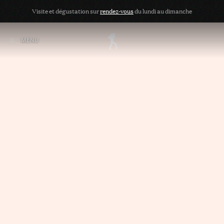
CHÂTEAU
Couronneau
Visite et dégustation sur
rendez-vous
du lundi au dimanche
Vins Biologiques et Biodynamiques