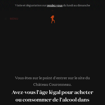
Voir le panier
Visite et dégustation sur
rendez-vous
du lundi au dimanche
«Le Fougueux» a été ajouté à votre panier.
Le Fougueux
Vous êtes sur le point d'entrer sur le site du
2024
Château Couronneau.
Avez-vous l'âge légal pour acheter
ou consommer de l'alcool dans