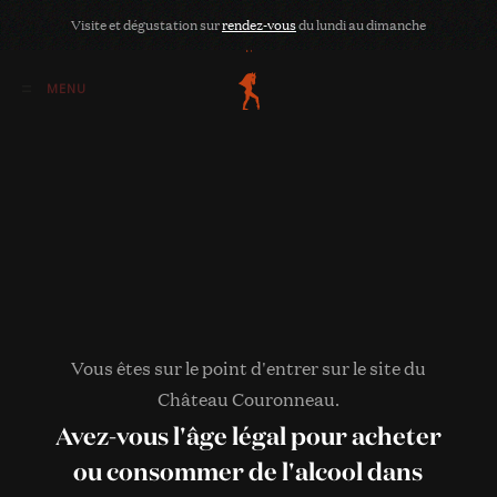
Voir le panier
Visite et dégustation sur
rendez-vous
du lundi au dimanche
«Raifir rouge» a été ajouté à votre panier.
Raifir rouge
Vous êtes sur le point d'entrer sur le site du
2025
Château Couronneau.
Avez-vous l'âge légal pour acheter
ou consommer de l'alcool dans