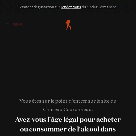
Voir le panier
Visite et dégustation sur
rendez-vous
du lundi au dimanche
«Macération de Couronneau» a été ajouté à votre panier.
Macération de
Vous êtes sur le point d'entrer sur le site du
Couronneau
Château Couronneau.
Avez-vous l'âge légal pour acheter
2024
ou consommer de l'alcool dans